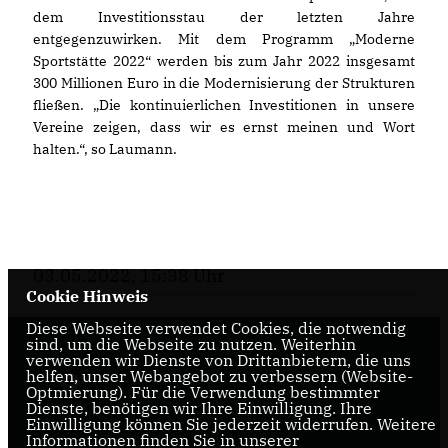
dem Investitionsstau der letzten Jahre
entgegenzuwirken. Mit dem Programm „Moderne
Sportstätte 2022“ werden bis zum Jahr 2022 insgesamt
300 Millionen Euro in die Modernisierung der Strukturen
fließen. „Die kontinuierlichen Investitionen in unsere
Vereine zeigen, dass wir es ernst meinen und Wort
halten.“, so Laumann.
03.05.2022, 15:38 Uhr
Cookie Hinweis
Diese Webseite verwendet Cookies, die notwendig
sind, um die Webseite zu nutzen. Weiterhin
verwenden wir Dienste von Drittanbietern, die uns
helfen, unser Webangebot zu verbessern (Website-
Optmierung). Für die Verwendung bestimmter
Dienste, benötigen wir Ihre Einwilligung. Ihre
Einwilligung können Sie jederzeit widerrufen. Weitere
Informationen finden Sie in unserer